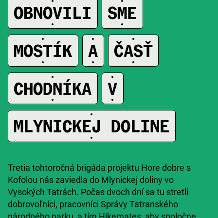
OBNOVILI
SME
MOSTÍK
A
ČASŤ
CHODNÍKA
V
A
MLYNICKEJ DOLINE
Tretia tohtoročná brigáda projektu Hore dobre s
Kofolou nás zaviedla do Mlynickej doliny vo
Vysokých Tatrách. Počas dvoch dní sa tu stretli
dobrovoľníci, pracovníci Správy Tatranského
národného parku, a tím Hikemates, aby spoločne