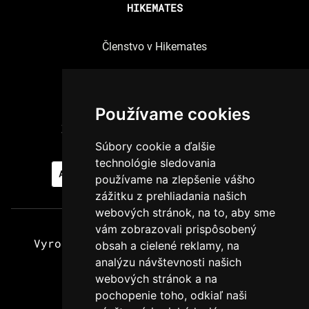
HIKEMATES
Členstvo v Hikemates
Spracúvanie osobných údajov
Pravidlá používania cookies
Používame cookies
Zmeniť nastavenia súhlasov s cookies
Súbory cookie a ďalšie
technológie sledovania
AKTUÁLNE BRIGÁDY
PRIDAJ SA K NÁM
používame na zlepšenie vášho
zážitku z prehliadania našich
webových stránok, na to, aby sme
vám zobrazovali prispôsobený
Vyrobené s najväčšou láskou k horám
obsah a cielené reklamy, na
analýzu návštevnosti našich
© Hikemates x Kofola 2024.
webových stránok a na
Všetky práva vyhradené.
pochopenie toho, odkiaľ naši