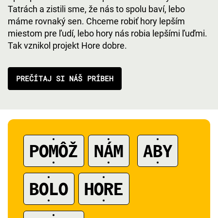
Tatrách a zistili sme, že nás to spolu baví, lebo
máme rovnaký sen. Chceme robiť hory lepším
miestom pre ľudí, lebo hory nás robia lepšími ľuďmi.
Tak vznikol projekt Hore dobre.
PREČÍTAJ SI NÁŠ PRÍBEH
POMÔŽ
NÁM
ABY
A
BOLO
HORE