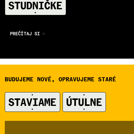
A
STUDNIČKE
PREČÍTAJ SI
BUDUJEME NOVÉ, OPRAVUJEME STARÉ
A
STAVIAME
ÚTULNE