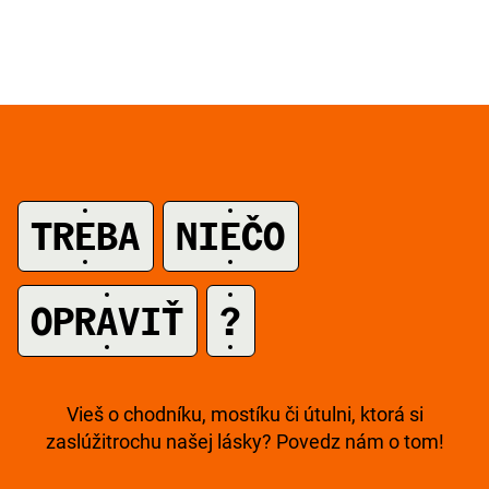
TREBA
NIEČO
A
OPRAVIŤ
?
Vieš o chodníku, mostíku či útulni, ktorá si
zaslúži
trochu našej lásky? Povedz nám o tom!