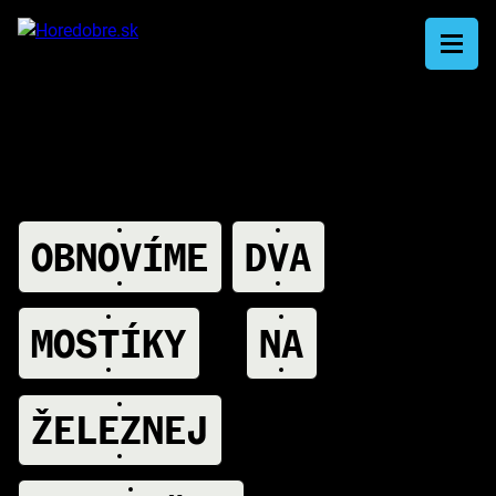
OBNOVÍME
DVA
A
MOSTÍKY
NA
A
ŽELEZNEJ