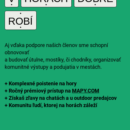
A
ROBÍ
Aj vďaka podpore našich členov sme schopní
obnovovať
a budovať útulne, mostíky, či chodníky, organizovať
komunitné výstupy a podujatia v mestách.
+ Komplexné poistenie na hory
+
Ročný prémiový prístup na
MAPY.COM
+
Získaš zľavy
na chatách a u outdoor predajcov
+
K
omunitu ľudí,
ktorej na horách záleží