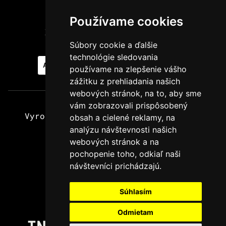
Pravidlá používania cookies
Používame cookies
Zmeniť nastavenia súhlasov s cookies
Súbory cookie a ďalšie
technológie sledovania
AKTUÁLNE BRIGÁDY
PRIDAJ SA K NÁM
používame na zlepšenie vášho
zážitku z prehliadania našich
webových stránok, na to, aby sme
vám zobrazovali prispôsobený
Vyrobené s najväčšou láskou k horám
obsah a cielené reklamy, na
analýzu návštevnosti našich
© Hikemates x Kofola 2024.
webových stránok a na
Všetky práva vyhradené.
pochopenie toho, odkiaľ naši
návštevníci prichádzajú.
Súhlasím
V prípade otázok nám napíš:
Odmietam