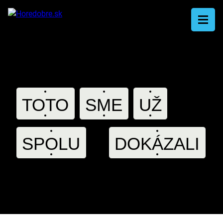
TOTO
SME
UŽ
A
SPOLU
DOKÁZALI