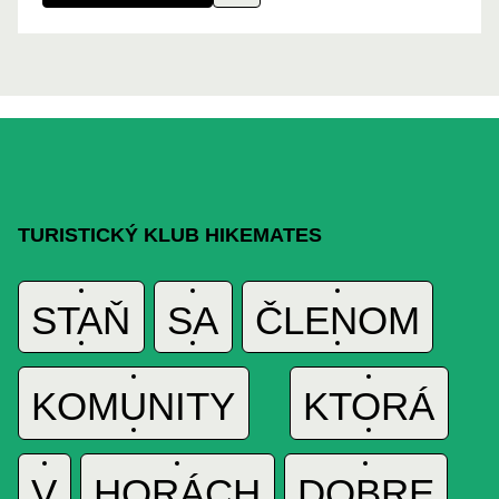
TURISTICKÝ KLUB HIKEMATES
STAŇ
SA
ČLENOM
A
KOMUNITY
KTORÁ
V
HORÁCH
DOBRE