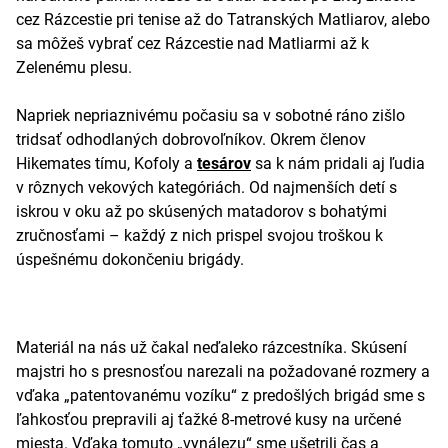
cez Rázcestie pri tenise až do Tatranských Matliarov, alebo
sa môžeš vybrať cez Rázcestie nad Matliarmi až k
Zelenému plesu.
Napriek nepriaznivému počasiu sa v sobotné ráno zišlo
tridsať odhodlaných dobrovoľníkov. Okrem členov
Hikemates tímu, Kofoly a
tesárov
sa k nám pridali aj ľudia
v rôznych vekových kategóriách. Od najmenších detí s
iskrou v oku až po skúsených matadorov s bohatými
zručnosťami – každý z nich prispel svojou troškou k
úspešnému dokončeniu brigády.
Materiál na nás už čakal neďaleko rázcestníka. Skúsení
majstri ho s presnosťou narezali na požadované rozmery a
vďaka „patentovanému vozíku“ z predošlých brigád sme s
ľahkosťou prepravili aj ťažké 8-metrové kusy na určené
miesta. Vďaka tomuto „vynálezu“ sme ušetrili čas a