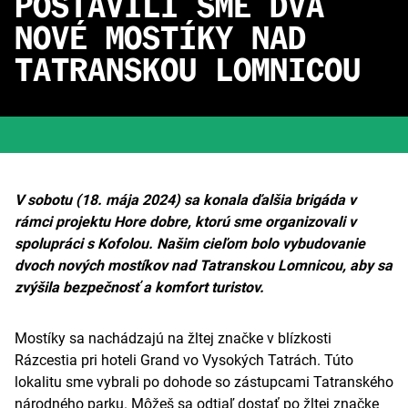
POSTAVILI SME DVA
NOVÉ MOSTÍKY NAD
TATRANSKOU LOMNICOU
V sobotu (18. mája 2024) sa konala ďalšia brigáda v
rámci projektu Hore dobre, ktorú sme organizovali v
spolupráci s Kofolou. Našim cieľom bolo vybudovanie
dvoch nových mostíkov nad Tatranskou Lomnicou, aby sa
zvýšila bezpečnosť a komfort turistov.
Mostíky sa nachádzajú na žltej značke v blízkosti
Rázcestia pri hoteli Grand vo Vysokých Tatrách. Túto
lokalitu sme vybrali po dohode so zástupcami Tatranského
národného parku. Môžeš sa odtiaľ dostať po žltej značke