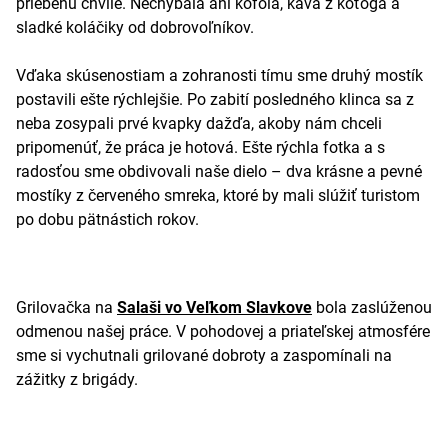
priebehu chvíle. Nechýbala ani kofola, káva z koťoga a
sladké koláčiky od dobrovoľníkov.
Vďaka skúsenostiam a zohranosti tímu sme druhý mostík
postavili ešte rýchlejšie. Po zabití posledného klinca sa z
neba zosypali prvé kvapky dažďa, akoby nám chceli
pripomenúť, že práca je hotová. Ešte rýchla fotka a s
radosťou sme obdivovali naše dielo – dva krásne a pevné
mostíky z červeného smreka, ktoré by mali slúžiť turistom
po dobu pätnástich rokov.
Grilovačka na
Salaši vo Veľkom Slavkove
bola zaslúženou
odmenou našej práce. V pohodovej a priateľskej atmosfére
sme si vychutnali grilované dobroty a zaspomínali na
zážitky z brigády.