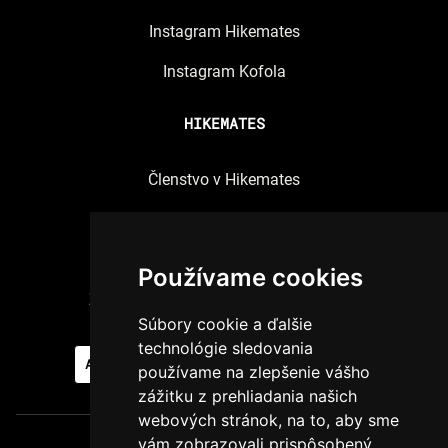
Instagram Hikemates
Instagram Kofola
HIKEMATES
Členstvo v Hikemates
Spracúvanie osobných údajov
Pravidlá používania cookies
Používame cookies
Zmeniť nastavenia súhlasov s cookies
Súbory cookie a ďalšie
technológie sledovania
AKTUÁLNE BRIGÁDY
PRIDAJ SA K NÁM
používame na zlepšenie vášho
zážitku z prehliadania našich
webových stránok, na to, aby sme
vám zobrazovali prispôsobený