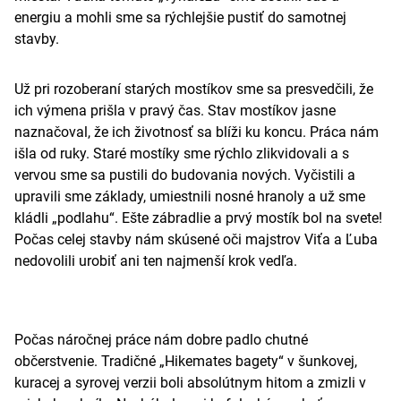
energiu a mohli sme sa rýchlejšie pustiť do samotnej
stavby.
Už pri rozoberaní starých mostíkov sme sa presvedčili, že
ich výmena prišla v pravý čas. Stav mostíkov jasne
naznačoval, že ich životnosť sa blíži ku koncu. Práca nám
išla od ruky. Staré mostíky sme rýchlo zlikvidovali a s
vervou sme sa pustili do budovania nových. Vyčistili a
upravili sme základy, umiestnili nosné hranoly a už sme
kládli „podlahu“. Ešte zábradlie a prvý mostík bol na svete!
Počas celej stavby nám skúsené oči majstrov Viťa a Ľuba
nedovolili urobiť ani ten najmenší krok vedľa.
Počas náročnej práce nám dobre padlo chutné
občerstvenie. Tradičné „Hikemates bagety“ v šunkovej,
kuracej a syrovej verzii boli absolútnym hitom a zmizli v