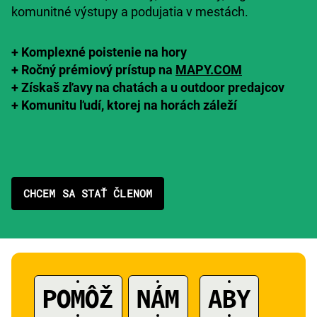
komunitné výstupy a podujatia v mestách.
+ Komplexné poistenie na hory
+
Ročný prémiový prístup na
MAPY.COM
+
Získaš zľavy
na chatách a u outdoor predajcov
+
K
omunitu ľudí,
ktorej na horách záleží
CHCEM SA STAŤ ČLENOM
POMÔŽ
NÁM
ABY