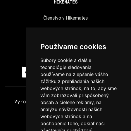
HIKEMATES
Členstvo v Hikemates
Spracúvanie osobných údajov
Pravidlá používania cookies
Používame cookies
Zmeniť nastavenia súhlasov s cookies
Súbory cookie a ďalšie
technológie sledovania
AKTUÁLNE BRIGÁDY
PRIDAJ SA K NÁM
používame na zlepšenie vášho
zážitku z prehliadania našich
webových stránok, na to, aby sme
vám zobrazovali prispôsobený
Vyrobené s najväčšou láskou k horám
obsah a cielené reklamy, na
analýzu návštevnosti našich
© Hikemates x Kofola 2024.
webových stránok a na
Všetky práva vyhradené.
pochopenie toho, odkiaľ naši
návštevníci prichádzajú.