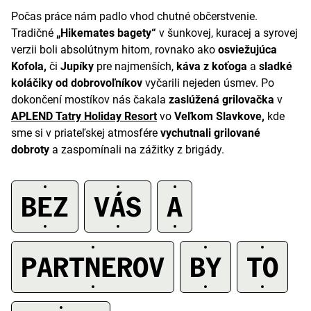
Počas práce nám padlo vhod chutné občerstvenie.
Tradičné
„Hikemates bagety“
v šunkovej, kuracej a syrovej
verzii boli absolútnym hitom, rovnako ako
osviežujúca
Kofola,
či
Jupíky
pre najmenších,
káva z koťoga
a
sladké
koláčiky od dobrovoľníkov
vyčarili nejeden úsmev. Po
dokončení mostíkov nás čakala
zaslúžená grilovačka
v
APLEND Tatry Holiday Resort
vo
Veľkom Slavkove,
kde
sme si v priateľskej atmosfére
vychutnali grilované
dobroty
a zaspomínali na zážitky z brigády.
BEZ
VÁS
A
PARTNEROV
BY
TO