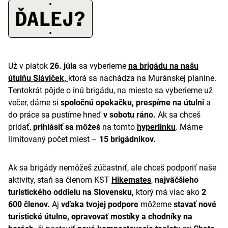
A
ĎALEJ?
Už v piatok
26. júla
sa vyberieme
na brigádu na našu
útulňu Sláviček,
ktorá sa nachádza na Muránskej planine.
Tentokrát pôjde o inú brigádu, na miesto sa vyberieme už
večer, dáme si
spoločnú opekačku, prespíme na útulni
a
do práce sa pustíme hneď
v sobotu ráno.
Ak sa chceš
pridať,
prihlásiť sa môžeš
na tomto
hyperlinku
. Máme
limitovaný počet miest –
15 brigádnikov.
Ak sa brigády nemôžeš zúčastniť, ale chceš podporiť naše
aktivity, staň sa členom KST
Hikemates
,
najväčšieho
turistického oddielu na Slovensku,
ktorý má viac ako
2
600 členov.
Aj
vďaka tvojej podpore
môžeme
stavať nové
turistické útulne, opravovať mostíky a chodníky na