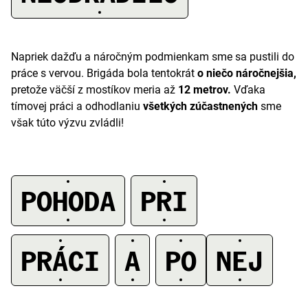
Napriek dažďu a náročným podmienkam sme sa pustili do
práce s vervou. Brigáda bola tentokrát
o niečo náročnejšia,
pretože väčší z mostíkov meria až
12 metrov.
Vďaka
tímovej práci a odhodlaniu
všetkých zúčastnených
sme
však túto výzvu zvládli!
POHODA
PRI
A
PRÁCI
A
PO
NEJ