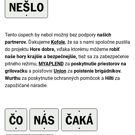
A
NEŠLO
Tento úspech by nebol možný bez podpory
našich
partnerov.
Ďakujeme
Kofole
, že sa s nami spoločne pustila
do projektu
Hore dobre,
vďaka ktorému môžeme
robiť
naše hory krajšie a bezpečnejšie,
tiež sa za zabezpečenie
pitného režimu,
MYAPLEND
za
poskytnutie priestorov na
grilovačku
a poisťovni
Union
za
poistenie brigádnikov.
Wurthu
za poskytnutie ochranných pomôcok a
Hilti
za
zapožičané náradie.
ČO
NÁS
ČAKÁ