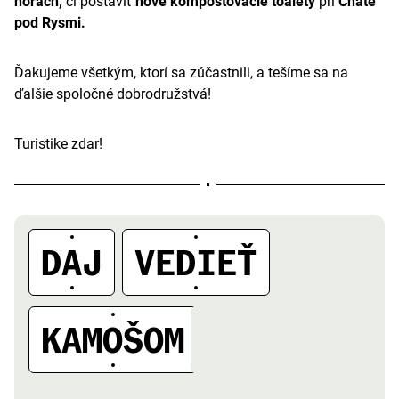
horách,
či postaviť
nové kompostovacie toalety
pri
Chate
pod Rysmi.
Ďakujeme všetkým, ktorí sa zúčastnili, a tešíme sa na
ďalšie spoločné dobrodružstvá!
Turistike zdar!
DAJ
VEDIEŤ
A
KAMOŠOM