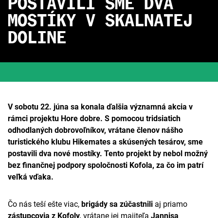
POSTAVILI SME DVA
MOSTÍKY V SKALNATEJ
DOLINE
V sobotu 22. júna sa konala ďalšia významná akcia v
rámci projektu Hore dobre. S pomocou tridsiatich
odhodlaných dobrovoľníkov, vrátane členov nášho
turistického klubu Hikemates a skúsených tesárov, sme
postavili dva nové mostíky. Tento projekt by nebol možný
bez finančnej podpory spoločnosti Kofola, za čo im patrí
veľká vďaka.
Čo nás teší ešte viac,
brigády sa
zúčastnili
aj priamo
zástupcovia z Kofoly,
vrátane jej majiteľa
Jannisa