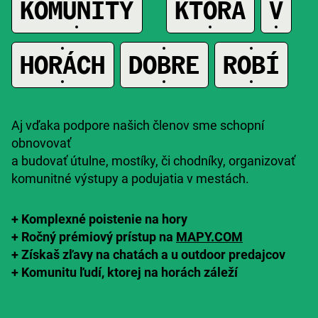
A
KOMUNITY
KTORÁ
V
A
HORÁCH
DOBRE
ROBÍ
Aj vďaka podpore našich členov sme schopní
obnovovať
a budovať útulne, mostíky, či chodníky, organizovať
komunitné výstupy a podujatia v mestách.
+ Komplexné poistenie na hory
+
Ročný prémiový prístup na
MAPY.COM
+
Získaš zľavy
na chatách a u outdoor predajcov
+
K
omunitu ľudí,
ktorej na horách záleží