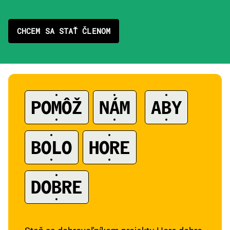
CHCEM SA STAŤ ČLENOM
POMÔŽ
NÁM
ABY
A
BOLO
HORE
DOBRE