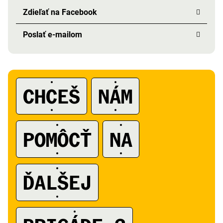
Zdieľať na Facebook
Poslať e-mailom
CHCEŠ
NÁM
POMÔCŤ
NA
ĎALŠEJ