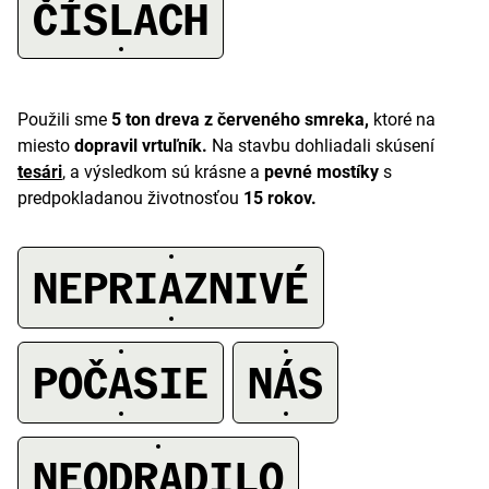
A
ČÍSLACH
Použili sme
5 ton dreva z červeného smreka,
ktoré na
miesto
dopravil vrtuľník.
Na stavbu dohliadali skúsení
tesári
, a výsledkom sú krásne a
pevné mostíky
s
predpokladanou životnosťou
15 rokov.
NEPRIAZNIVÉ
POČASIE
NÁS
A
NEODRADILO